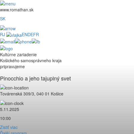
www.romathan.sk
SK
RJ
EN
DE
FR
Kultúrne zariadenie
Košického samosprávneho kraja
pripravujeme
Pinocchio a jeho tajuplný svet
Továrenská 309/3, 040 01 Košice
5.11.2025
10:00
Zistiť viac
Ďalší program