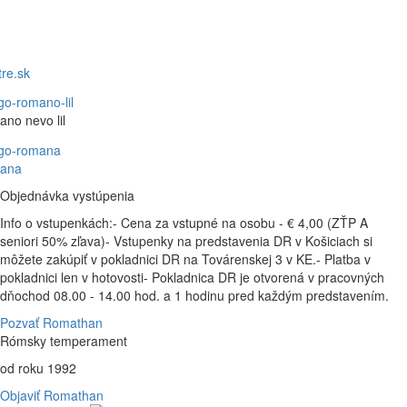
tre.sk
no nevo lil
ana
Objednávka vystúpenia
Info o vstupenkách:- Cena za vstupné na osobu - € 4,00 (ZŤP A
seniori 50% zľava)- Vstupenky na predstavenia DR v Košiciach si
môžete zakúpiť v pokladnici DR na Továrenskej 3 v KE.- Platba v
pokladnici len v hotovosti- Pokladnica DR je otvorená v pracovných
dňochod 08.00 - 14.00 hod. a 1 hodinu pred každým predstavením.
Pozvať Romathan
Rómsky temperament
od roku 1992
Objaviť Romathan