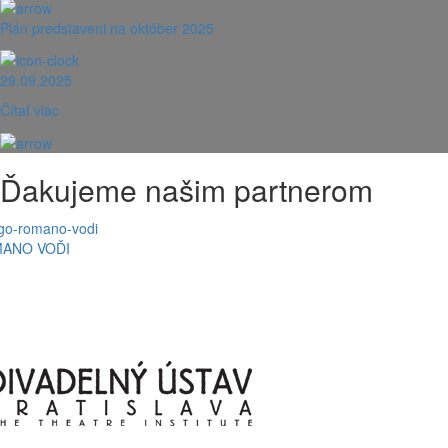
Plán predstaveni na október 2025
29.09.2025
Čítať viac
Ďakujeme našim partnerom
ANO VOĎI