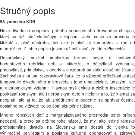
Stručný popis
98. premiéra KDR
Nová divadelná adaptácia príbehu neposedného dreveného chlapca,
ktorý sa túži stať skutočným chlapcom. Jeho cesta za pravdou je
kľukatá a plná nástraha, tak ako je plná aj kamarátov a rád od
múdrejších. Z tohto popisu je vám už asi jasné, že ide o Pinocchia.
Rozprávkový muzikál umeleckou formou hovorí o nastavení
hodnotového rebríčka detí a mládeže, o dôležitosti vzdelania,
pracovitosti, priateľstva, slobody a o vzopretí sa stále aktuálnej šikane.
Zachováva si pritom rozprávkové čaro. Je to výborná príležitosť ukázať
fungovanie divadelného mikrosveta s jeho umeleckými, ľudskými, ale
aj ekonomickými vzťahmi. Hlavnou myšlienkou a cieľom inscenácie je
poukázať rómskym, ale i nerómskym deťom nielen na to, že klamať sa
neoplatí, ale aj to, že ak zmúdrieme a budeme sa správať čestne,
dosiahneme v živote to, po čom skutočne túžime.
Mnoho rómskych detí z marginalizovaného prostredia tento príbeh
nepozná, a preto sa držíme toho názoru, že my, ako jediné rómske
profesionálne divadlo na Slovensku sme dostali do vienka to
výnimočné privilégium a poslanie kultúrne obohacovať a zároveň