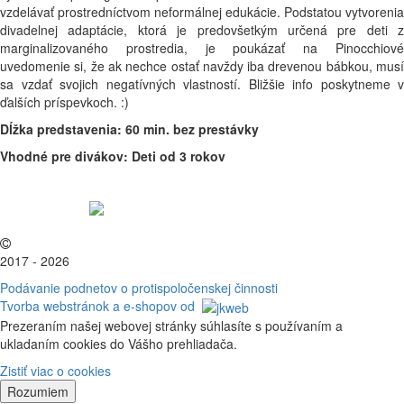
vzdelávať prostredníctvom neformálnej edukácie. Podstatou vytvorenia
divadelnej adaptácie, ktorá je predovšetkým určená pre deti z
marginalizovaného prostredia, je poukázať na Pinocchiové
uvedomenie si, že ak nechce ostať navždy iba drevenou bábkou, musí
sa vzdať svojich negatívných vlastností. Bližšie info poskytneme v
ďalších príspevkoch. :)
Dĺžka predstavenia: 60 min. bez prestávky
Vhodné pre divákov: Deti od 3 rokov
2017 - 2026
Podávanie podnetov o protispoločenskej činnosti
Tvorba webstránok a e-shopov od
Prezeraním našej webovej stránky súhlasíte s používaním a
ukladaním cookies do Vášho prehliadača.
Zistiť viac o cookies
Rozumiem