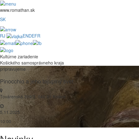
www.romathan.sk
SK
RJ
EN
DE
FR
Kultúrne zariadenie
Košického samosprávneho kraja
pripravujeme
Pinocchio a jeho tajuplný svet
Továrenská 309/3, 040 01 Košice
5.11.2025
10:00
Novinky