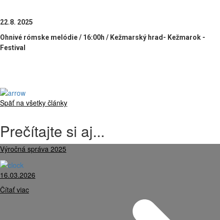
22.8. 2025
Ohnivé rómske melódie / 16:00h / Kežmarský hrad- Kežmarok -
Festival
Späť na všetky články
Prečítajte si aj...
Výročná správa 2025
16.03.2026
Čítať viac