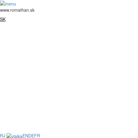
www.romathan.sk
SK
RJ
EN
DE
FR