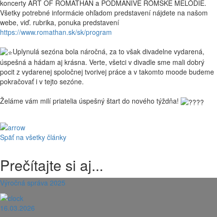
koncerty ART OF ROMATHAN a PODMANIVÉ RÓMSKE MELÓDIE.
Všetky potrebné informácie ohľadom predstavení nájdete na našom
webe, viď. rubrika, ponuka predstavení
https://www.romathan.sk/sk/program
Uplynulá sezóna bola náročná, za to však divadelne vydarená,
úspešná a hádam aj krásna. Verte, všetci v divadle sme mali dobrý
pocit z vydarenej spoločnej tvorivej práce a v takomto moode budeme
pokračovať i v tejto sezóne.
Želáme vám milí priatelia úspešný štart do nového týždňa!
Späť na všetky články
Prečítajte si aj...
Výročná správa 2025
16.03.2026