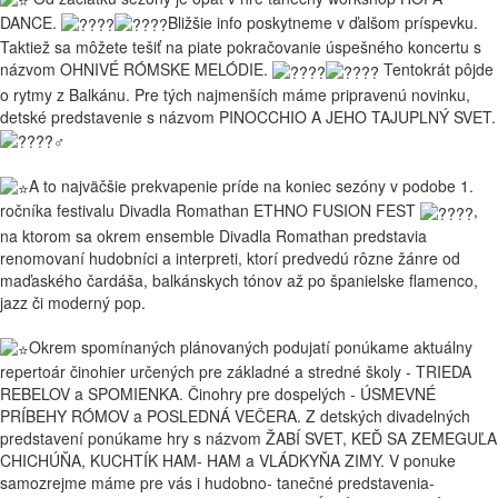
DANCE.
Bližšie info poskytneme v ďalšom príspevku.
Taktiež sa môžete tešiť na piate pokračovanie úspešného koncertu s
názvom OHNIVÉ RÓMSKE MELÓDIE.
Tentokrát pôjde
o rytmy z Balkánu. Pre tých najmenších máme pripravenú novinku,
detské predstavenie s názvom PINOCCHIO A JEHO TAJUPLNÝ SVET.
A to najväčšie prekvapenie príde na koniec sezóny v podobe 1.
ročníka festivalu Divadla Romathan ETHNO FUSION FEST
,
na ktorom sa okrem ensemble Divadla Romathan predstavia
renomovaní hudobníci a interpreti, ktorí predvedú rôzne žánre od
maďaského čardáša, balkánskych tónov až po španielske flamenco,
jazz či moderný pop.
Okrem spomínaných plánovaných podujatí ponúkame aktuálny
repertoár činohier určených pre základné a stredné školy - TRIEDA
REBELOV a SPOMIENKA. Činohry pre dospelých - ÚSMEVNÉ
PRÍBEHY RÓMOV a POSLEDNÁ VEČERA. Z detských divadelných
predstavení ponúkame hry s názvom ŽABÍ SVET, KEĎ SA ZEMEGUĽA
CHICHÚŇA, KUCHTÍK HAM- HAM a VLÁDKYŇA ZIMY. V ponuke
samozrejme máme pre vás i hudobno- tanečné predstavenia-