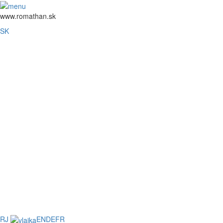
www.romathan.sk
SK
RJ
EN
DE
FR