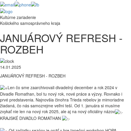
Kultúrne zariadenie
Košického samosprávneho kraja
JANUÁROVÝ REFRESH -
ROZBEH
14.01.2025
JANUÁROVÝ REFRESH - ROZBEH
Len čo sme zaarchivovali divadelný december a rok 2024 v
Divadle Romathan, bol tu nový rok, nové práce a výzvy. Rovnako i
prvé predstavenia. Najnovšia činohra Trieda rebelov je mimoriadne
žiadaná, čo nás samozrejme veľmi teší. Od 1. januára si musíme
zvykať nie len na nový rok 2025, ale aj na nový oficiálny názov
KRAJSKÉ DIVADLO ROMATHAN
Od začiatku sezóny je opäť v hre tanečný workshop HOPA