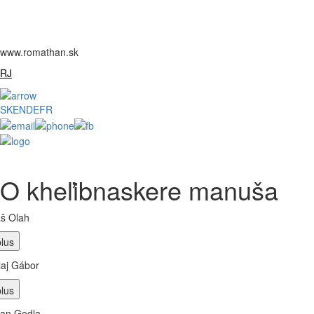
www.romathan.sk
RJ
SK
EN
DE
FR
O kheľibnaskere manuša
š Olah
laj Gábor
an Godla