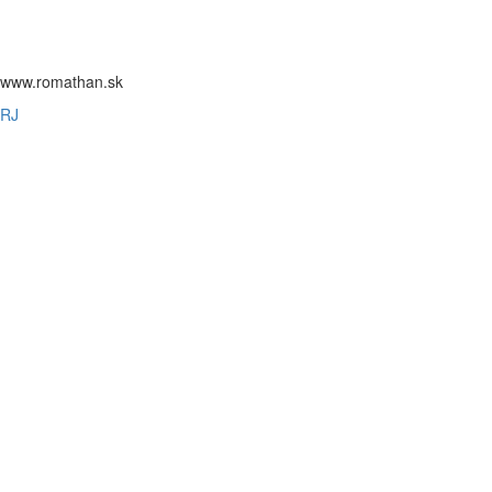
www.romathan.sk
RJ