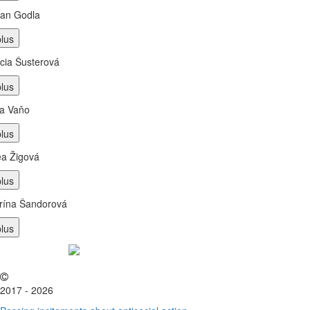
an Godla
ícia Šusterová
a Vaňo
a Žigová
rína Šandorová
2017 - 2026