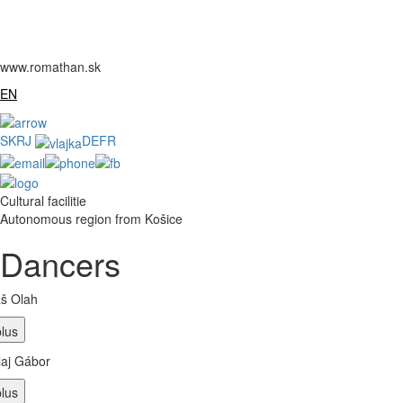
www.romathan.sk
EN
SK
RJ
DE
FR
Cultural facilitie
Autonomous region from Košice
Dancers
š Olah
laj Gábor